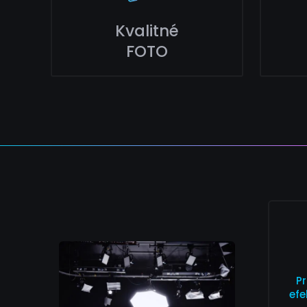
Kvalitné
FOTO
P
efe