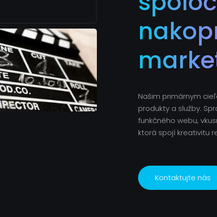
spoloč
nakop
marke
Našim primárnym cie
produkty a služby. Spr
funkčného webu, vkusn
ktorá spojí kreativitu
Kontaktujte nás