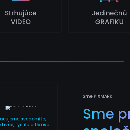
Strhujúce
Jedinečnú
VIDEO
GRAFIKU
Sme PIXMARK
Sme p
racujeme svedomito,
ktívne, rýchlo a férovo